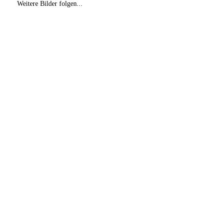
Weitere Bilder folgen...
IMG-20251211-WA0029
PXL_20251206_132830456
PXL_20251206_145227669
IMG-20251211-WA0027
IMAG2574
DSCF4646
IMAG2582
DSCF2930
IMAG1835
IMAG0488
Peter1