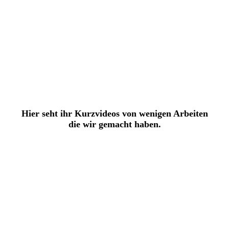
IMG_20220828_113606
IMG-20210614-WA0041
IMAG1866
Pitts Hänger Startbild
Hier seht ihr Kurzvideos von wenigen Arbeiten
die wir gemacht haben.